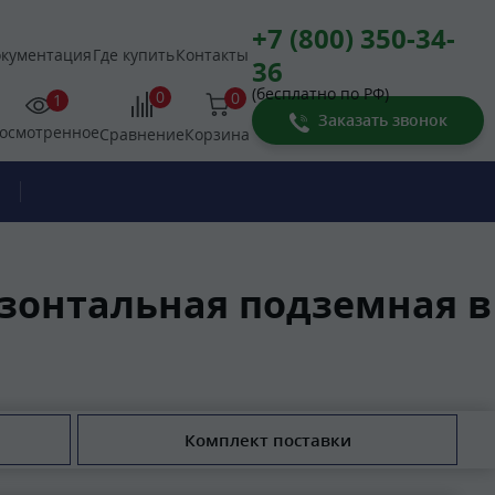
+7 (800) 350-34-
кументация
Где купить
Контакты
36
(бесплатно по РФ)
0
0
1
Заказать звонок
осмотренное
Корзина
Сравнение
изонтальная подземная в
Комплект поставки