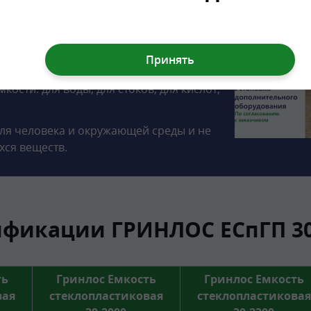
ка диаметром 800 мм. Высота горловины
 непрерывной намотки стеклянного
ные смолы.
ости: для воды, для стоков, для кислот,
ля человека и окружающей среды и не
хся веществ.
фикации ГРИНЛОС ЕСпГП 30
ть
Гринлос Емкость
Гринлос Емкость
вая
стеклопластиковая
стеклопластиковая