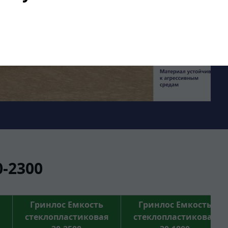
-2300
Гринлос Емкость
Гринлос Емкость
стеклопластиковая
стеклопластиковая