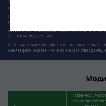
2.3 м и длиной 7.3 м с горловиной из стеклопласти
определяется проектом.
Подземная емкость 30 м3 изготавливается методом
ровинга, а связующим веществом служат полиэфир
Состав смол меняем в зависимости от назначения емк
для нефтепродуктов и т.д.
Материал после отвердения полностью безопасен д
меняет физические и химические свойства хранящи
Моди
Гринлос Емкос
стеклопластико