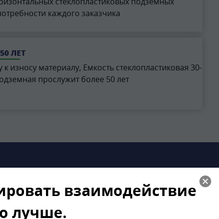
ризонтальных стеклопластиковых подземных
потребности каждого заказчика
50 ЛЕТ
 к износу материалу, Емкость стеклопластиковая 30-
одземная прослужит более 50 лет
зировать взаимодействие
го лучше.