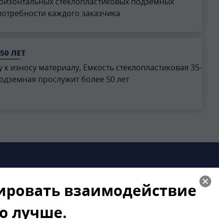
ризонтальных стеклопластиковых подземных
потребности каждого заказчика
50 ЛЕТ
 к износу материалу, Емкость стеклопластиковая 35-
одземная прослужит более 50 лет
зировать взаимодействие
го лучше.