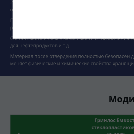
2.5 м и длиной 7.2 м с горловиной из стеклопласти
определяется проектом.
Подземная емкость 35 м3 изготавливается методом
ровинга, а связующим веществом служат полиэфир
Состав смол меняем в зависимости от назначения емк
для нефтепродуктов и т.д.
Материал после отвердения полностью безопасен д
меняет физические и химические свойства хранящи
Моди
Гринлос Емкос
стеклопластико