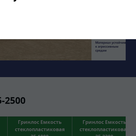
-2500
Гринлос Емкость
Гринлос Емкость
стеклопластиковая
стеклопластиковая