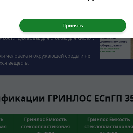
ка диаметром 800 мм. Высота горловины
 непрерывной намотки стеклянного
ные смолы.
ости: для воды, для стоков, для кислот,
ля человека и окружающей среды и не
хся веществ.
фикации ГРИНЛОС ЕСпГП 35
ть
Гринлос Емкость
Гринлос Емкость
вая
стеклопластиковая
стеклопластиковая