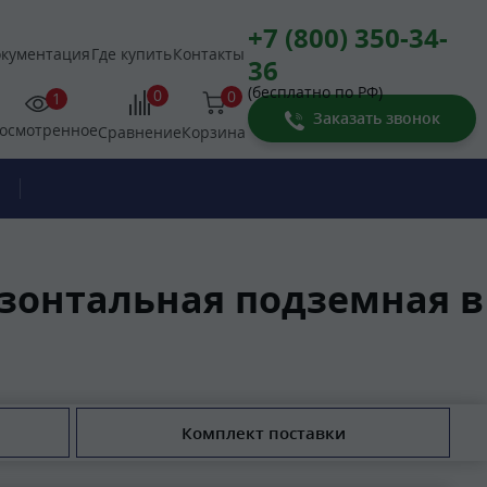
+7 (800) 350-34-
кументация
Где купить
Контакты
36
(бесплатно по РФ)
0
0
1
Заказать звонок
осмотренное
Корзина
Сравнение
изонтальная подземная в
Комплект поставки