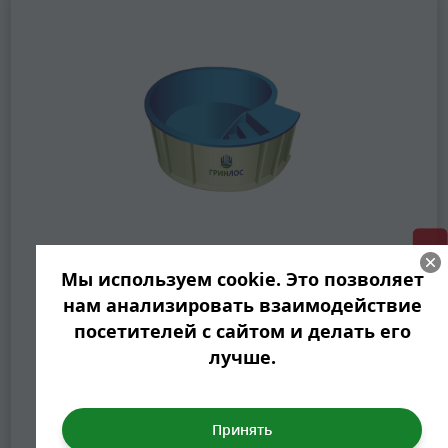
Купели
ГРИНЛОС + скидка = 1 мин!
Мы используем cookie. Это позволяет
Купели для водных, оздоровительных и
нам анализировать взаимодействие
расслабляющих процедур. Оснащаем
посетителей с сайтом и делать его
купели дополнительными системами —
лучше.
гидромассажным оборудованием,
специальными подсветками, лесенками,
скамейками.