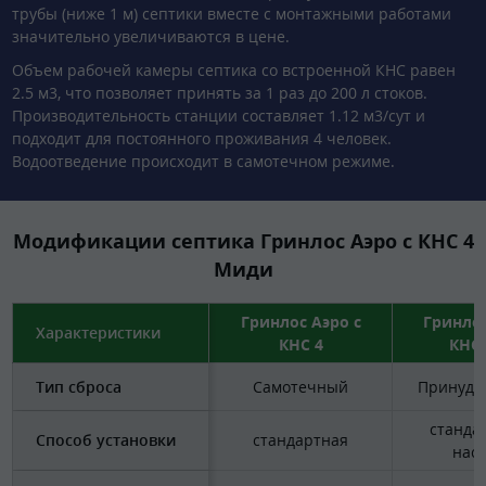
трубы (ниже 1 м) септики вместе с монтажными работами
значительно увеличиваются в цене.
Объем рабочей камеры септика со встроенной КНС равен
2.5 м3, что позволяет принять за 1 раз до 200 л стоков.
Производительность станции составляет 1.12 м3/сут и
подходит для постоянного проживания 4 человек.
Водоотведение происходит в самотечном режиме.
Модификации септика Гринлос Аэро с КНС 4
Миди
Гринлос Аэро с
Гринлос
Характеристики
КНС 4
КНС 
Тип сброса
Самотечный
Принуди
станда
Способ установки
стандартная
нас