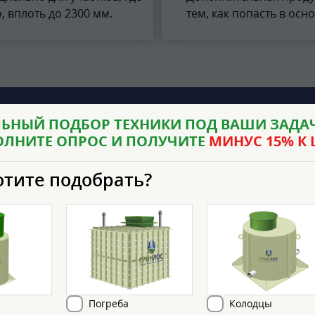
 вплоть до 2300 мм.
тем, как попасть в ос
ЬНЫЙ ПОДБОР ТЕХНИКИ ПОД ВАШИ ЗАДАЧ
ОЛНИТЕ ОПРОС И ПОЛУЧИТЕ
МИНУС 15% К 
ьно разработана для участков, в
отите подобрать?
нализационной трубы, а глубина врезки
сота корпуса при этом не меняется и
ди намного выгоднее экономически, так
ики вместе с монтажными работами
Погреба
Колодцы