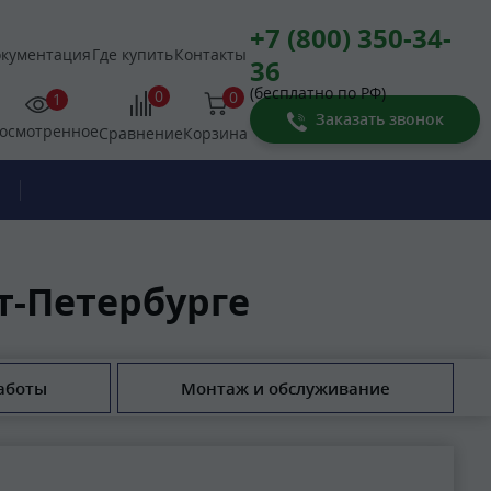
+7 (800) 350-34-
кументация
Где купить
Контакты
36
(бесплатно по РФ)
0
0
1
Заказать звонок
осмотренное
Корзина
Сравнение
т-Петербурге
аботы
Монтаж и обслуживание