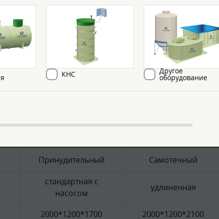
авен 2.5 м3, что позволяет принять за
оставляет 1.12 м3/сут и подходит для
 происходит в самотечном режиме.
Другое
КНС
ия
оборудование
 септика Гринлос Аэро с К
с
Гринлос Аэро с
Гринлос Аэро с
КНС 4 Пр
КНС 4 Миди
Принудительный
Самотечный
стандартная с
удлиненная
насосом
0
2000*1200*1700
2000*1200*2100