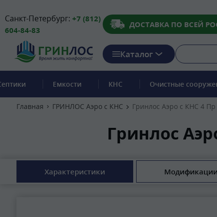
Санкт-Петербург:
+7 (812)
ДОСТАВКА ПО ВСЕЙ РО
604-84-83
Каталог
Септики
Емкости
КНС
Очистные сооруже
Главная
ГРИНЛОС Аэро с КНС
Гринлос Аэро с КНС 4 П
Гринлос Аэр
Характеристики
Модификаци