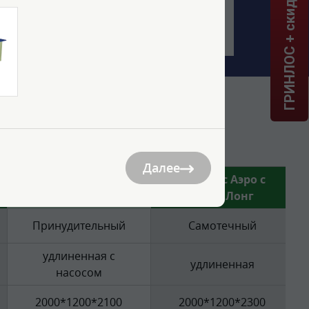
ГРИНЛОС + скидка = 1 мин!
НС 4 Пр Миди
Далее
Гринлос Аэро с
Гринлос Аэро с
КНС 4 Пр Миди
КНС 4 Лонг
Принудительный
Самотечный
удлиненная с
удлиненная
насосом
2000*1200*2100
2000*1200*2300