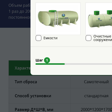
Объем рабочей камеры септика со встроенной КНС р
1 раз до 200 л стоков. Производительность станции с
постоянного проживания 4 человек. Водоотведение
Очистные
Емкости
сооружен
Модификации
Шаг
1
Гринлос Аэро 
Характеристики
КНС 4
Тип сброса
Самотечный
Способ установки
стандартная
Размер Д*Ш*В, мм
2000*1200*170