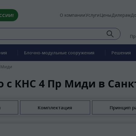
ССИИ!
О компании
Услуги
Цены
Дилерам
До
Пр
ния
Блочно-модульные сооружения
Решения
р Миди
о с КНС 4 Пр Миди в Санк
и
Комплектация
Принцип р