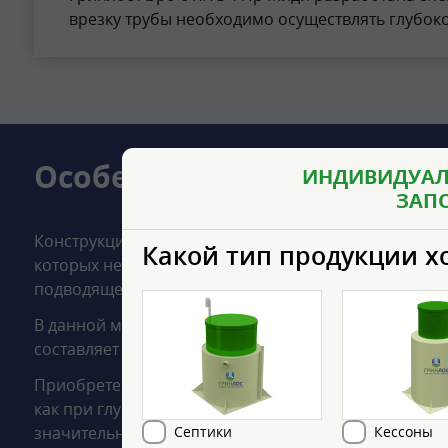
врезку трубы необходимо осуществлять глубоко,
Особенности
ИНДИВИДУАЛ
ЗАП
Конструкция Гринлос Аэро с КНС 4 Пр Миди специал
Какой тип продукции х
которых нет возможности обустройства самотека ка
подводящей трубы ниже средней, а именно 160 см.
В данной модели увеличенная высота горловины. Вы
составляет 2.1 м.
Приобретение станции Гринлос Аэро с КНС 4 Пр Ми
как при глубоком залегании трубы (ниже 1 м) септ
значительно увеличиваются в цене.
Септики
Кессоны