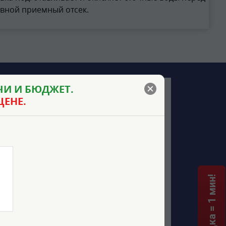
новной приемный отсек.
И И БЮДЖЕТ.
ЦЕНЕ.