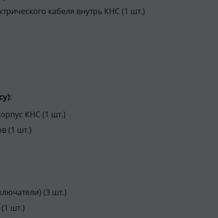
трического кабеля внутрь КНС (1 шт.)
у):
рпус КНС (1 шт.)
 (1 шт.)
лючатели) (3 шт.)
(1 шт.)