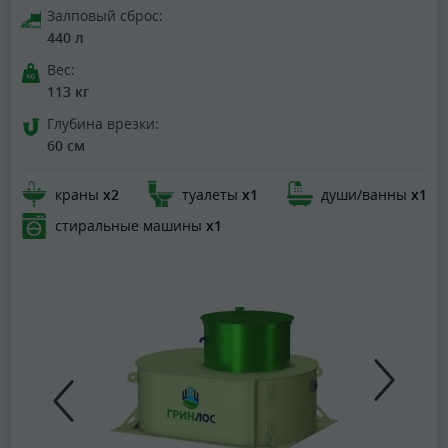
Залповый сброс:
440 л
Вес:
113 кг
Глубина врезки:
60 см
краны
х2
туалеты
х1
души/ванны
х1
стиральные машины
х1