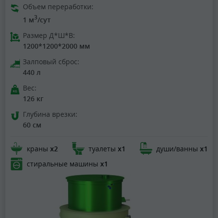
Объем переработки:
3
1 м
/сут
Размер Д*Ш*В:
1200*1200*2000 мм
Залповый сброс:
440 л
Вес:
126 кг
Глубина врезки:
60 см
краны
х2
туалеты
х1
души/ванны
х1
стиральные машины
х1