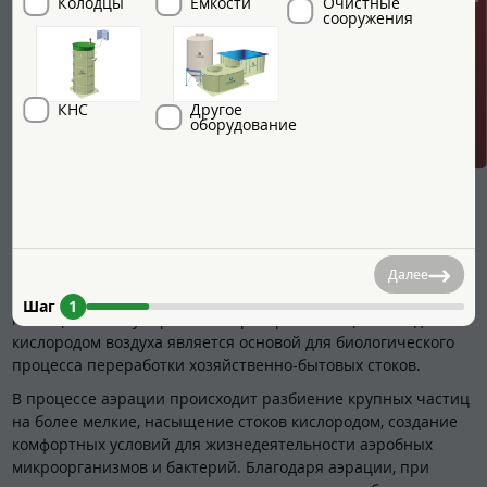
ГРИНЛОС + скидка = 1 мин!
Колодцы
Емкости
Очистные
сооружения
Станция ГРИНЛОС Аэро 5 Пр сконструирована таким
образом, что все камеры, в которых происходит аэрация,
разделение и осветление стоков объединены в одном
корпусе цилиндрической или овальной формы.
КНС
Другое
оборудование
СБО ГРИНЛОС Аэро 5 Пр изготавливаются из вспененного
первичного полипропилена. Корпус разделен на пять
отсеков со специальными технологическими переливами.
Перетекая из одного отстойника в другой, стоки
последовательно проходят процессы усреднения, аэрации,
отстаивания, нитрификации и денитрификации и
осветления.
Далее
В первом отсеке (аэротенке) происходит аэрация стоков при
Шаг
1
помощи мелкопузырчатого аэратора. Насыщение воды
кислородом воздуха является основой для биологического
процесса переработки хозяйственно-бытовых стоков.
В процессе аэрации происходит разбиение крупных частиц
на более мелкие, насыщение стоков кислородом, создание
комфортных условий для жизнедеятельности аэробных
микроорганизмов и бактерий. Благодаря аэрации, при