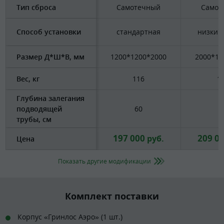
Тип сброса
Самотечный
Самот
Способ установки
стандартная
низкий
Размер Д*Ш*В, мм
1200*1200*2000
2000*15
Вес, кг
116
1
Глубина залегания
подводящей
60
6
трубы, см
197 000
209 0
руб.
Цена
Показать другие модификации
Комплект поставки
Корпус «Гринлос Аэро» (1 шт.)