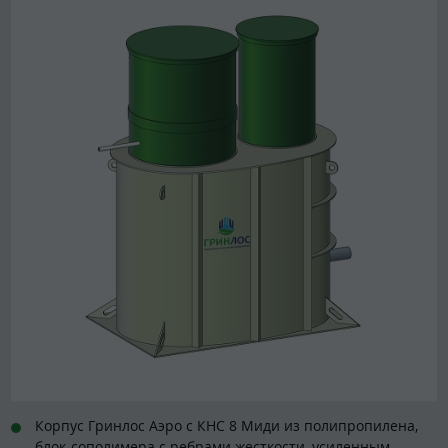
Корпус Гринлос Аэро с КНС 8 Миди из полипропилена,
блок-сополимера с ребрами жесткости, усиленным