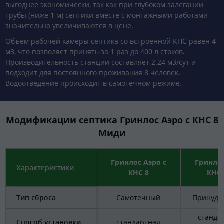
выгоднее экономически, так как при глубоком залегании
трубы (ниже 1 м) септики вместе с монтажными работами
значительно увеличиваются в цене.
Объем рабочей камеры септика со встроенной КНС равен 4
м3, что позволяет принять за 1 раз до 400 л стоков.
Производительность станции составляет 2.24 м3/сут и
подходит для постоянного проживания 8 человек.
Водоотведение происходит в самотечном режиме.
Модификации септика Гринлос Аэро с КНС 8
Миди
Гринлос Аэро с
Гринлос
Характеристики
КНС 8
КНС 
Тип сброса
Самотечный
Принуди
станда
Способ установки
стандартная