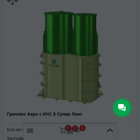
Гринлос Аэро с КНС 8 Супер Лонг
0
1
0
Кол-во человек:
8
Залповый сброс:
400 л