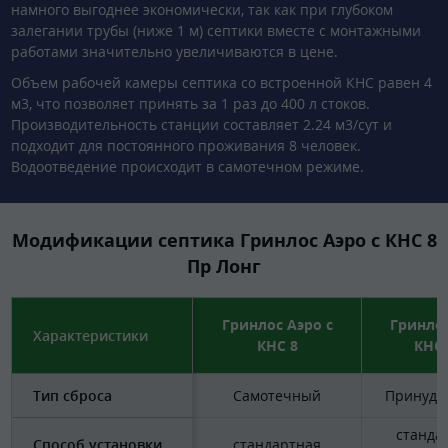
намного выгоднее экономически, так как при глубоком
залегании трубы (ниже 1 м) септики вместе с монтажными
работами значительно увеличиваются в цене.
Объем рабочей камеры септика со встроенной КНС равен 4
м3, что позволяет принять за 1 раз до 400 л стоков.
Производительность станции составляет 2.24 м3/сут и
подходит для постоянного проживания 8 человек.
Водоотведение происходит в самотечном режиме.
Модификации септика Гринлос Аэро с КНС 8
Пр Лонг
Гринлос Аэро с
Гринлос
Характеристики
КНС 8
КНС 
Тип сброса
Самотечный
Принуди
станда
Способ установки
стандартная