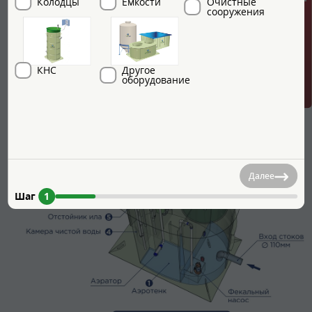
ГРИНЛОС + скидка = 1 мин!
Колодцы
Емкости
Очистные
сооружения
посредством эрлифта возвращается в первую камеру.
КНС
Другое
оборудование
Далее
Шаг
1