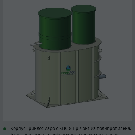
Корпус Гринлос Аэро с КНС 8 Пр Лонг из полипропилена,
блок-сополимера с ребрами жесткости, усиленным